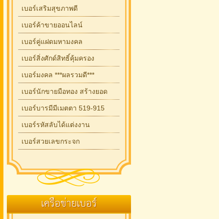
เบอร์เสริมสุขภาพดี
เบอร์ค้าขายออนไลน์
เบอร์คู่แฝดมหามงคล
เบอร์สิ่งศักด์สิทธิ์คุ้มครอง
เบอร์มงคล ***ผลรวมดี***
เบอร์นักขายมือทอง สร้างยอด
เบอร์บารมีมีเมตตา 519-915
เบอร์รหัสลับได้แต่งงาน
เบอร์สวยเลขกระจก
เครือข่ายเบอร์