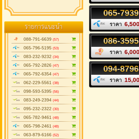
065
-
7939
รายการแนะนำ
6,50
ราคา
086
-
3595
088-791-6639
(57)
065-796-5195
(53)
6,00
ราคา
083-232-9232
(34)
065-792-2826
(47)
094
-
8796
065-792-6354
(47)
15,0
ราคา
062-229-5561
(38)
098-593-5395
(56)
083-249-2394
(44)
095-232-2322
(30)
065-782-9461
(48)
065-798-2461
(48)
063-879-6166
(52)