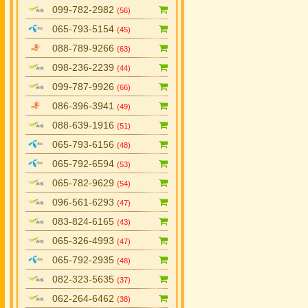
099-782-2982
(56)
065-793-5154
(45)
088-789-9266
(63)
098-236-2239
(44)
099-787-9926
(66)
086-396-3941
(49)
088-639-1916
(51)
065-793-6156
(48)
065-792-6594
(53)
065-782-9629
(54)
096-561-6293
(47)
083-824-6165
(43)
065-326-4993
(47)
065-792-2935
(48)
082-323-5635
(37)
062-264-6462
(38)