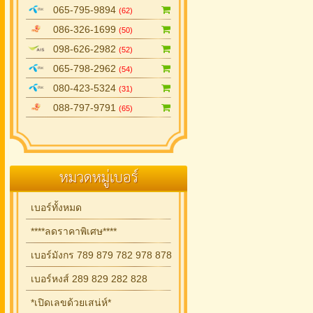
065-795-9894
(62)
086-326-1699
(50)
098-626-2982
(52)
065-798-2962
(54)
080-423-5324
(31)
088-797-9791
(65)
หมวดหมู่เบอร์
เบอร์ทั้งหมด
****ลดราคาพิเศษ****
เบอร์มังกร 789 879 782 978 878
เบอร์หงส์ 289 829 282 828
*เปิดเลขด้วยเสน่ห์*