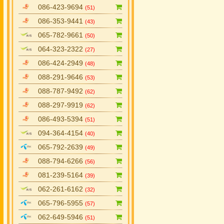
086-423-9694
(51)
086-353-9441
(43)
065-782-9661
(50)
064-323-2322
(27)
086-424-2949
(48)
088-291-9646
(53)
088-787-9492
(62)
088-297-9919
(62)
086-493-5394
(51)
094-364-4154
(40)
065-792-2639
(49)
088-794-6266
(56)
081-239-5164
(39)
062-261-6162
(32)
065-796-5955
(57)
062-649-5946
(51)