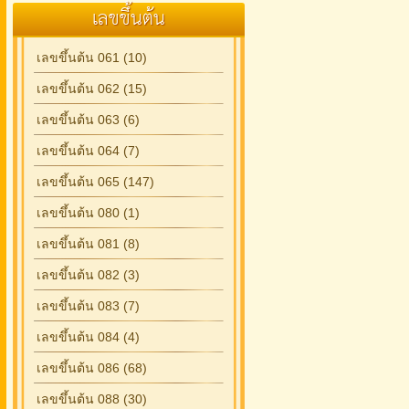
เลขขึ้นต้น
เลขขึ้นต้น 061 (10)
เลขขึ้นต้น 062 (15)
เลขขึ้นต้น 063 (6)
เลขขึ้นต้น 064 (7)
เลขขึ้นต้น 065 (147)
เลขขึ้นต้น 080 (1)
เลขขึ้นต้น 081 (8)
เลขขึ้นต้น 082 (3)
เลขขึ้นต้น 083 (7)
เลขขึ้นต้น 084 (4)
เลขขึ้นต้น 086 (68)
เลขขึ้นต้น 088 (30)