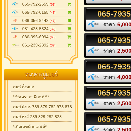
065-792-2659
(51)
065
-
7935
065-792-6155
(46)
086-356-9442
(47)
6,00
ราคา
081-423-5324
(32)
086-396-6994
(60)
065
-
7935
061-239-2392
(37)
2,50
ราคา
065
-
7935
หมวดหมู่เบอร์
4,00
ราคา
เบอร์ทั้งหมด
065
-
7935
****ลดราคาพิเศษ****
2,50
ราคา
เบอร์มังกร 789 879 782 978 878
เบอร์หงส์ 289 829 282 828
065
-
7935
*เปิดเลขด้วยเสน่ห์*
2,50
ราคา