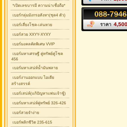
*เปิดเลขบารมี ความน่าเชื่อถือ*
088
-
7946
เบอร์กลุ่มมังกรอสังหา(ชุด4 ตัว)
4,50
ราคา
เบอร์เสี่ยงโชค-เล่นหวย
เบอร์สวย XXYY-XYXY
เบอร์มงคลคัดพิเศษ VVIP
เบอร์มหาเศรษฐี คู่ทรัพย์คู่โชค
456
เบอร์มหาเสน่ห์น้ำมันพลาย
เบอร์งานออกแบบ ไอเดีย
สร้างสรรค์
เบอร์เสน่ห์(แก้ปัญหาแฟนเจ้าชู้)
เบอร์มหาเสน่ห์คู่ทรัพย์ 326-426
เบอร์สวยจำง่าย
เบอร์พลิกชีวิต 235-615