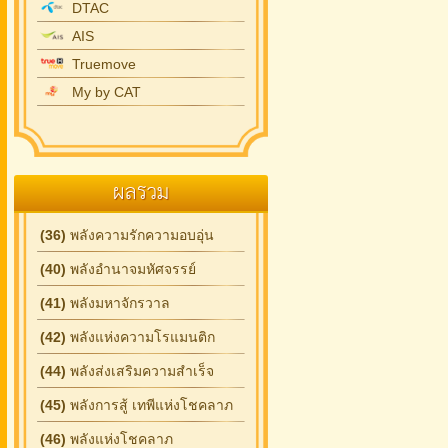
DTAC
AIS
Truemove
My by CAT
ผลรวม
(36)
พลังความรักความอบอุ่น
(40)
พลังอำนาจมหัศจรรย์
(41)
พลังมหาจักรวาล
(42)
พลังแห่งความโรแมนติก
(44)
พลังส่งเสริมความสำเร็จ
(45)
พลังการสู้ เทพีแห่งโชคลาภ
(46)
พลังแห่งโชคลาภ