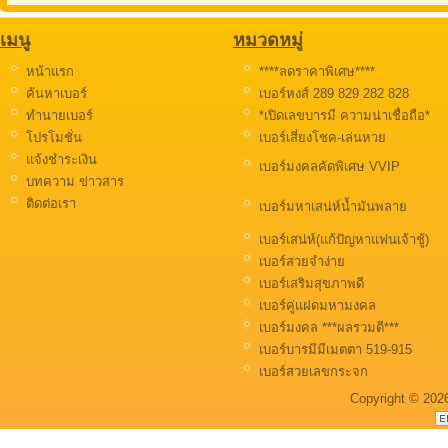
เมนู
หมวดหมู่
หน้าแรก
****ลดราคาพิเศษ****
ค้นหาเบอร์
เบอร์หงส์ 289 829 282 828
ทำนายเบอร์
*เปิดเลขบารมี ความน่าเชื่อถือ*
โปรโมชั่น
เบอร์เสี่ยงโชค-เล่นหวย
แจ้งชำระเงิน
เบอร์มงคลคัดพิเศษ VVIP
บทความ ข่าวสาร
ติดต่อเรา
เบอร์มหาเสน่ห์น้ำมันพลาย
เบอร์เสน่ห์(แก้ปัญหาแฟนเจ้าชู้)
เบอร์สวยจำง่าย
เบอร์เสริมสุขภาพดี
เบอร์คู่แฝดมหามงคล
เบอร์มงคล ***ผลรวมดี***
เบอร์บารมีมีเมตตา 519-915
เบอร์สวยเลขกระจก
Copyright © 202