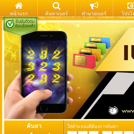
หน้าแรก
ค้นหาเบอร์
ทำนายเบอร์
โปรโม
ค้นหา
ใส่ตำแหน่งที่ต้องการค้นหา