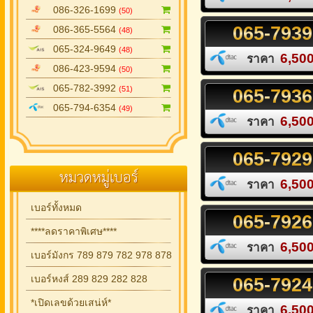
086-326-1699
(50)
065
-
7939
086-365-5564
(48)
065-324-9649
(48)
6,50
ราคา
086-423-9594
(50)
065-782-3992
(51)
065
-
7936
065-794-6354
(49)
6,50
ราคา
065
-
7929
หมวดหมู่เบอร์
6,50
ราคา
เบอร์ทั้งหมด
065
-
7926
****ลดราคาพิเศษ****
6,50
ราคา
เบอร์มังกร 789 879 782 978 878
เบอร์หงส์ 289 829 282 828
065
-
7924
*เปิดเลขด้วยเสน่ห์*
6,50
ราคา