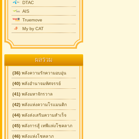
DTAC
AIS
Truemove
My by CAT
ผลรวม
(36)
พลังความรักความอบอุ่น
(40)
พลังอำนาจมหัศจรรย์
(41)
พลังมหาจักรวาล
(42)
พลังแห่งความโรแมนติก
(44)
พลังส่งเสริมความสำเร็จ
(45)
พลังการสู้ เทพีแห่งโชคลาภ
(46)
พลังแห่งโชคลาภ