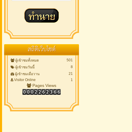
สถิติเว็บไซต์
501
ผู้เข้าชมทั้งหมด
8
ผู้เข้าชมวันนี้
21
ผู้เข้าชมเมื่อวาน
Visitor Online
1
Pages Views