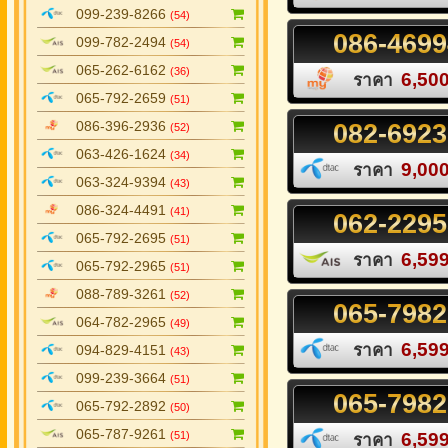
099-239-8266
(54)
086
-
4699
099-782-2494
(54)
065-262-6162
(36)
6,50
ราคา
065-792-2659
(51)
086-396-2936
082
-
6923
(52)
063-426-1624
(34)
9,00
ราคา
063-324-9394
(43)
086-324-4491
(41)
062
-
2295
065-792-2695
(51)
6,59
ราคา
065-792-2965
(51)
088-789-3261
(52)
065
-
7982
064-782-2965
(49)
6,59
ราคา
094-829-4151
(43)
099-239-3664
(51)
065
-
7982
065-792-2892
(50)
065-787-9261
(51)
6,59
ราคา