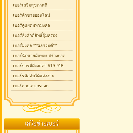
เบอร์เสริมสุขภาพดี
เบอร์ค้าขายออนไลน์
เบอร์คู่แฝดมหามงคล
เบอร์สิ่งศักด์สิทธิ์คุ้มครอง
เบอร์มงคล ***ผลรวมดี***
เบอร์นักขายมือทอง สร้างยอด
เบอร์บารมีมีเมตตา 519-915
เบอร์รหัสลับได้แต่งงาน
เบอร์สวยเลขกระจก
เครือข่ายเบอร์