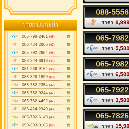
088
-
5556
รายการแนะนำ
9,99
ราคา
065
-
7982
065-798-2461
(48)
086-424-2966
(47)
5,50
ราคา
065-792-2654
(46)
086-324-6616
(42)
065
-
7982
081-239-9164
(43)
6,50
ราคา
086-326-1699
(50)
065-782-2354
(42)
065
-
7922
065-782-9244
(47)
3,50
ราคา
065-782-4492
(47)
086-424-2949
(48)
065
-
7826
065-782-6149
(48)
099-393-9165
15,9
(54)
ราคา