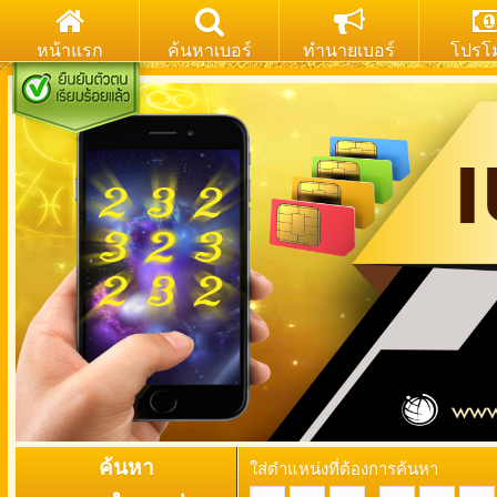
หน้าแรก
ค้นหาเบอร์
ทำนายเบอร์
โปรโม
ค้นหา
ใส่ตำแหน่งที่ต้องการค้นหา