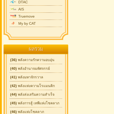
DTAC
AIS
Truemove
My by CAT
ผลรวม
(36)
พลังความรักความอบอุ่น
(40)
พลังอำนาจมหัศจรรย์
(41)
พลังมหาจักรวาล
(42)
พลังแห่งความโรแมนติก
(44)
พลังส่งเสริมความสำเร็จ
(45)
พลังการสู้ เทพีแห่งโชคลาภ
(46)
พลังแห่งโชคลาภ