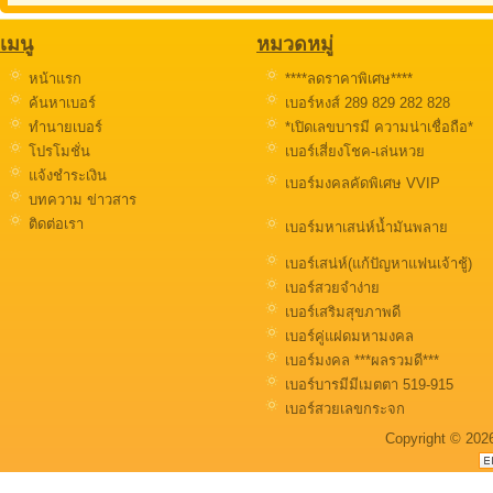
เมนู
หมวดหมู่
หน้าแรก
****ลดราคาพิเศษ****
ค้นหาเบอร์
เบอร์หงส์ 289 829 282 828
ทำนายเบอร์
*เปิดเลขบารมี ความน่าเชื่อถือ*
โปรโมชั่น
เบอร์เสี่ยงโชค-เล่นหวย
แจ้งชำระเงิน
เบอร์มงคลคัดพิเศษ VVIP
บทความ ข่าวสาร
ติดต่อเรา
เบอร์มหาเสน่ห์น้ำมันพลาย
เบอร์เสน่ห์(แก้ปัญหาแฟนเจ้าชู้)
เบอร์สวยจำง่าย
เบอร์เสริมสุขภาพดี
เบอร์คู่แฝดมหามงคล
เบอร์มงคล ***ผลรวมดี***
เบอร์บารมีมีเมตตา 519-915
เบอร์สวยเลขกระจก
Copyright © 202