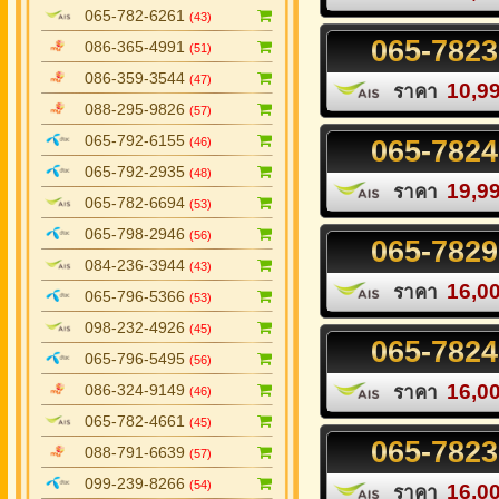
065-782-6261
(43)
065
-
7823
086-365-4991
(51)
086-359-3544
(47)
10,9
ราคา
088-295-9826
(57)
065-792-6155
(46)
065
-
7824
065-792-2935
(48)
19,9
ราคา
065-782-6694
(53)
065-798-2946
(56)
065
-
7829
084-236-3944
(43)
16,0
ราคา
065-796-5366
(53)
098-232-4926
(45)
065
-
7824
065-796-5495
(56)
16,0
086-324-9149
ราคา
(46)
065-782-4661
(45)
065
-
7823
088-791-6639
(57)
099-239-8266
(54)
16,0
ราคา