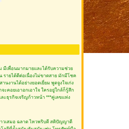
งคม มีเพื่อนมากมายและได้รับความช่วย
าน รายได้ดีต่อเนื่องไม่ขาดสาย มักมีโชค
ะสานงานได้อย่างยอดเยี่ยม พูดจูงใจเก่ง
กจะคอยเอาอกเอาใจ ใครอยู่ใกล้ก็รู้สึก
ละธุรกิจเจริญก้าวหน้า ***คู่เลขแห่ง
ก้าวเสมอ ฉลาด ไหวพริบดี สติปัญญาดี
นโลยีที่ล้ำสมัย ทันสมัย เช่น โทรศัพท์มือ