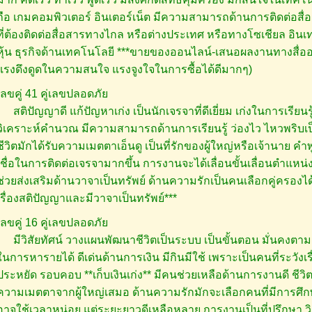
ถือ เกมคอมพิวเตอร์ อินเตอร์เน็ต มีความสามารถด้านการติดต่อสื่อ
ที่ต้องติดต่อสื่อสารทางไกล หรือต่างประเทศ หรือทางโซเชียล อินเท
หุ้น ธุรกิจด้านเทคโนโลยี ***ขายของออนไลน์-เสนอผลงานทางสื่อออ
แรงดึงดูดในความสนใจ แรงจูงใจในการซื้อได้ดีมากๆ)
เลขคู่ 41 คู่เลขปลอดภัย
สติปัญญาดี แก้ปัญหาเก่ง เป็นนักเจรจาที่ดีเยี่ยม เก่งในการเรียนร
วิเคราะห์คำนวณ มีความสามารถด้านการเรียนรู้ ว่องไว ไหวพริบเป็
ชีวิตมักได้รับความเมตตาเอ็นดู เป็นที่รักของผู้ใหญ่หรือเจ้านาย ค
เชื่อในการติดต่อเจรจามากขึ้น การงานจะได้เลื่อนขั้นเลื่อนตำแหน่ง ถ
ช่วยส่งเสริมด้านวาจาเป็นทรัพย์ ด้านความรักเป็นคนเลือกคู่ครองได้
เรื่องสติปัญญาและมีวาจาเป็นทรัพย์***
เลขคู่ 16 คู่เลขปลอดภัย
มีวิสัยทัศน์ วางแผนพัฒนาชีวิตเป็นระบบ เป็นขั้นตอน มั่นคงตามแ
ในการหารายได้ ดีเด่นด้านการเงิน มีกินมีใช้ เพราะเป็นคนที่ระวังเร
ประหยัด รอบคอบ **เก็บเงินเก่ง** มีคนช่วยเหลือด้านการงานดี ชีวิ
ความเมตตาจากผู้ใหญ่เสมอ ด้านความรักมักจะเลือกคนที่มีการศึ
อาจใช้เวลาหน่อย แต่ระยะยาวดีเหลือหลาย การงานเป็นที่ปรึกษา ว