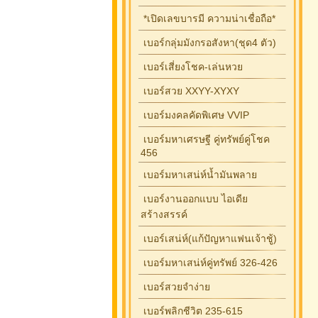
*เปิดเลขบารมี ความน่าเชื่อถือ*
เบอร์กลุ่มมังกรอสังหา(ชุด4 ตัว)
เบอร์เสี่ยงโชค-เล่นหวย
เบอร์สวย XXYY-XYXY
เบอร์มงคลคัดพิเศษ VVIP
เบอร์มหาเศรษฐี คู่ทรัพย์คู่โชค
456
เบอร์มหาเสน่ห์น้ำมันพลาย
เบอร์งานออกแบบ ไอเดีย
สร้างสรรค์
เบอร์เสน่ห์(แก้ปัญหาแฟนเจ้าชู้)
เบอร์มหาเสน่ห์คู่ทรัพย์ 326-426
เบอร์สวยจำง่าย
เบอร์พลิกชีวิต 235-615