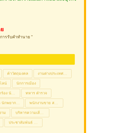
าย
นการรับคำทำนาย "
ค้าวัตถุมงคล
งานต่างประเทศ / ภาษา / การสื่อสาร
ไลน์
นักการเมือง
ดารา นักร้อง นักแสดง
ทหาร ตำรวจ
หมอดู นักพยากรณ์
พนักงานขาย สร้างยอดขายทะลุเป้า
มงาม
บริหารความเสี่ยง ปล่อยกู้ รับจำนำ
ประชาสัมพันธ์ / ข่าวสาร