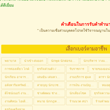
ได้ดีเยี่ยม
คำเตือนในการรับคำทำน
" เป็นความเชื่อส่วนบุคคลโปรดใช้วิจารณญานใ
เลือกเบอร์ตามอาชีพ
พยาบาล
นำเข้า-ส่งออก
นักพูด นักต่อรอง เจรจา
นักบริหาร วางแผน
การท่องเที่ยว ไกด์
ธุรกิจส่วนตัว / ค้าขาย
รับราชการ
ขายของออน
นักเรียน อาจารย์ (เสริมสติปัญญา)
เล่นหุ้น เล่นหวย เจ้ามือ
งานบริการ ดูแล
อสังหาริมทรัพย์ ค้าที่ดิน ก่อสร้าง
สายบุญ นักบวช ปฏิบัติธรรม
การเงิน งานบัญชี วางระบบ
ดีไซน์เนอร์ งานออกแบบ งานฝีมือ
ช่างตัดผม ช่างทำเล็บ
นักเสี่ยงโชค
ธุรกิจควา
งานศิลปะ ไอเดีย ออกแบบ
ทนาย นักกฎหมาย
ร้านนวด สปา
ร้านทำผม
ธุรกิจเครือข่าย / MLM / ขายตรง