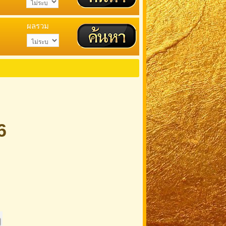
ผลรวม
6