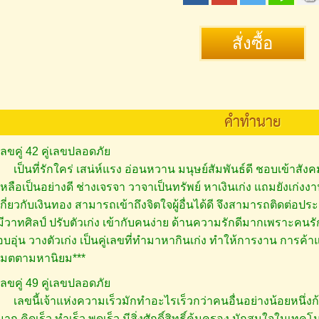
คำทำนาย
เลขคู่ 42 คู่เลขปลอดภัย
เป็นที่รักใคร่ เสน่ห์แรง อ่อนหวาน มนุษย์สัมพันธ์ดี ชอบเข้าสั
เหลือเป็นอย่างดี ช่างเจรจา วาจาเป็นทรัพย์ หาเงินเก่ง แถมยังเก่งง
เกี่ยวกับเงินทอง สามารถเข้าถึงจิตใจผู้อื่นได้ดี จึงสามารถติดต่อปร
มีวาทศิลป์ ปรับตัวเก่ง เข้ากับคนง่าย ด้านความรักดีมากเพราะคนรั
อบอุ่น วางตัวเก่ง เป็นคู่เลขที่ทำมาหากินเก่ง ทำให้การงาน การค้าแ
เมตตามหานิยม***
เลขคู่ 49 คู่เลขปลอดภัย
เลขนี้เจ้าแห่งความเร็วมักทำอะไรเร็วกว่าคนอื่นอย่างน้อยหนึ่ง
มาก คิดเร็ว ทำเร็ว พูดเร็ว มีสิ่งศักดิ์สิทธิ์คุ้มครอง มักสนใจในเทคโ